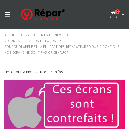
0
ACCUEIL
NOS ASTUCES ET INFOS
RECONNAITRE LA CONTREFAÇON
POURQUOI APPLE ET LA PLUPART DES RÉPARATEURS VOUS DIRONT QUE
NOS ÉCRANS NE SONT PAS ORIGINAUX ?
Retour à Nos Astuces et Infos