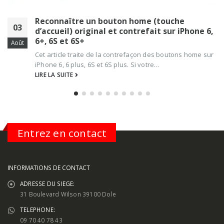
Reconnaître un bouton home (touche
03
d’accueil) original et contrefait sur iPhone 6,
6+, 6S et 6S+
Août
Cet article traite de la contrefaçon des boutons home sur
iPhone 6, 6 plus, 6S et 6S plus. Si votre...
LIRE LA SUITE
Entrez en contact
INFORMATIONS DE CONTACT
ADRESSE DU SIEGE:
31 Boulevard Wilson 39100 Dole
TELEPHONE:
09 70 40 78 43