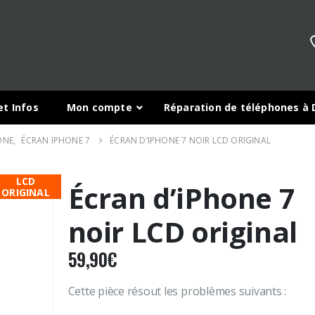
et Infos
Mon compte
Réparation de téléphones à 
ONE
,
ÉCRAN IPHONE 7
ÉCRAN D’IPHONE 7 NOIR LCD ORIGINAL
LCD
Écran d’iPhone 7
ORIGINAL
noir LCD original
59,90
€
Il y a des taches sur les photos
Plus de tactile su
Cette pièce résout les problèmes suivants :
de mon téléphone, que faire ?
A32 après une chu
l’eau
15 février 2024