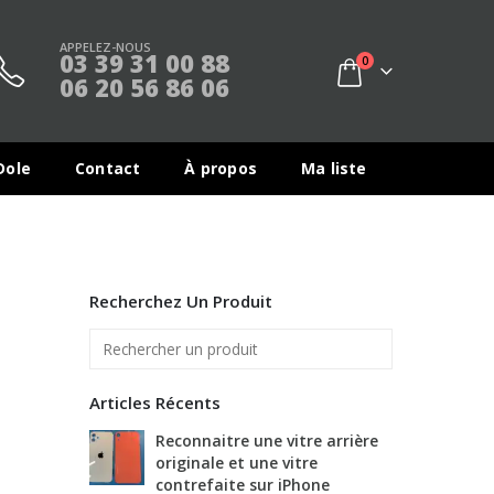
APPELEZ-NOUS
03 39 31 00 88
0
06 20 56 86 06
Dole
Contact
À propos
Ma liste
Recherchez Un Produit
Rechercher
un
produit
Articles Récents
r Samsung
Reconnaitre une vitre arrière
Il y
te dans
originale et une vitre
de m
contrefaite sur iPhone
15 fé